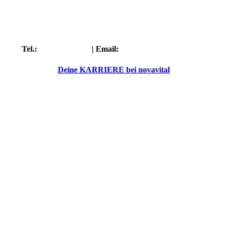
Tel.:
02242/9171600
| Email:
info@novavital-gmbh.de
Deine KARRIERE bei novavital