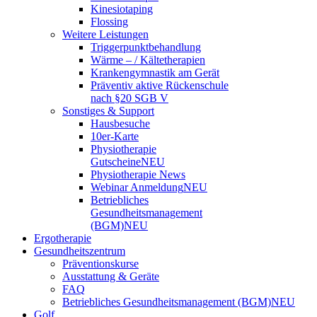
Kinesiotaping
Flossing
Weitere Leistungen
Triggerpunktbehandlung
Wärme – / Kältetherapien
Krankengymnastik am Gerät
Präventiv aktive Rückenschule
nach §20 SGB V
Sonstiges & Support
Hausbesuche
10er-Karte
Physiotherapie
Gutscheine
NEU
Physiotherapie News
Webinar Anmeldung
NEU
Betriebliches
Gesundheitsmanagement
(BGM)
NEU
Ergotherapie
Gesundheitszentrum
Präventionskurse
Ausstattung & Geräte
FAQ
Betriebliches Gesundheitsmanagement (BGM)
NEU
Golf