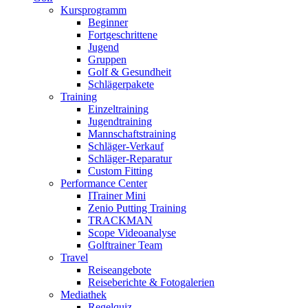
Kursprogramm
Beginner
Fortgeschrittene
Jugend
Gruppen
Golf & Gesundheit
Schlägerpakete
Training
Einzeltraining
Jugendtraining
Mannschaftstraining
Schläger-Verkauf
Schläger-Reparatur
Custom Fitting
Performance Center
ITrainer Mini
Zenio Putting Training
TRACKMAN
Scope Videoanalyse
Golftrainer Team
Travel
Reiseangebote
Reiseberichte & Fotogalerien
Mediathek
Regelquiz