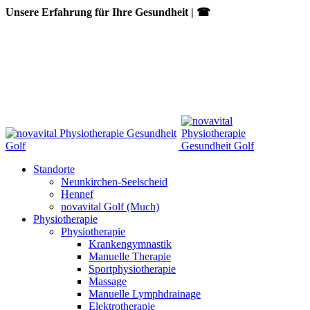
Unsere Erfahrung für Ihre Gesundheit | ☎
02242/9171600
Standorte
Neunkirchen-Seelscheid
Hennef
novavital Golf (Much)
Physiotherapie
Physiotherapie
Krankengymnastik
Manuelle Therapie
Sportphysiotherapie
Massage
Manuelle Lymphdrainage
Elektrotherapie