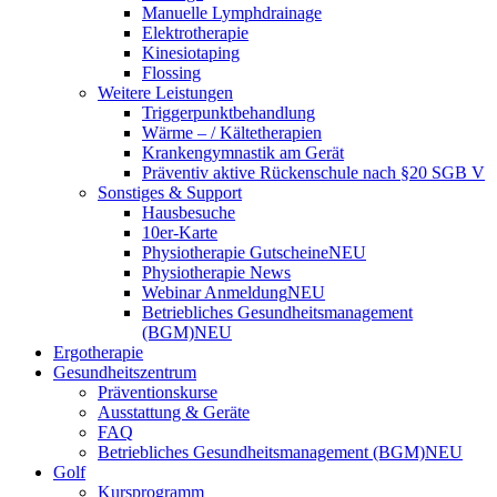
Manuelle Lymphdrainage
Elektrotherapie
Kinesiotaping
Flossing
Weitere Leistungen
Triggerpunktbehandlung
Wärme – / Kältetherapien
Krankengymnastik am Gerät
Präventiv aktive Rückenschule nach §20 SGB V
Sonstiges & Support
Hausbesuche
10er-Karte
Physiotherapie Gutscheine
NEU
Physiotherapie News
Webinar Anmeldung
NEU
Betriebliches Gesundheitsmanagement
(BGM)
NEU
Ergotherapie
Gesundheitszentrum
Präventionskurse
Ausstattung & Geräte
FAQ
Betriebliches Gesundheitsmanagement (BGM)
NEU
Golf
Kursprogramm