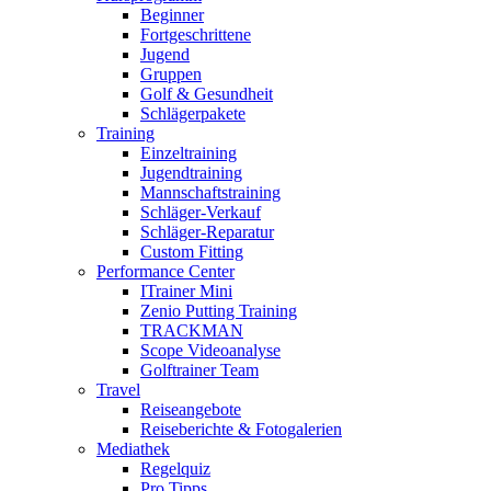
Beginner
Fortgeschrittene
Jugend
Gruppen
Golf & Gesundheit
Schlägerpakete
Training
Einzeltraining
Jugendtraining
Mannschaftstraining
Schläger-Verkauf
Schläger-Reparatur
Custom Fitting
Performance Center
ITrainer Mini
Zenio Putting Training
TRACKMAN
Scope Videoanalyse
Golftrainer Team
Travel
Reiseangebote
Reiseberichte & Fotogalerien
Mediathek
Regelquiz
Pro Tipps