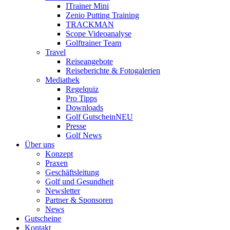
ITrainer Mini
Zenio Putting Training
TRACKMAN
Scope Videoanalyse
Golftrainer Team
Travel
Reiseangebote
Reiseberichte & Fotogalerien
Mediathek
Regelquiz
Pro Tipps
Downloads
Golf Gutschein
NEU
Presse
Golf News
Über uns
Konzept
Praxen
Geschäftsleitung
Golf und Gesundheit
Newsletter
Partner & Sponsoren
News
Gutscheine
Kontakt