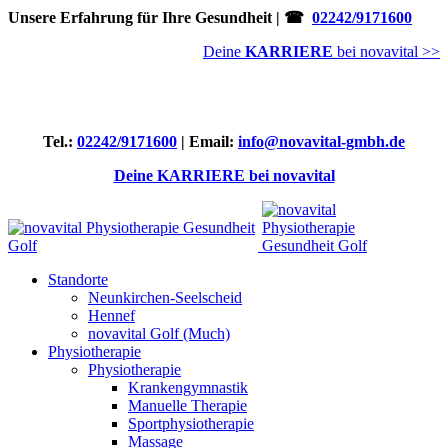
Unsere Erfahrung für Ihre Gesundheit | ☎
02242/9171600
Deine
KARRIERE
bei novavital >>
Tel.:
02242/9171600
| Email:
info@novavital-gmbh.de
Deine KARRIERE bei novavital
Standorte
Neunkirchen-Seelscheid
Hennef
novavital Golf (Much)
Physiotherapie
Physiotherapie
Krankengymnastik
Manuelle Therapie
Sportphysiotherapie
Massage