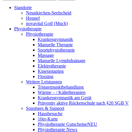
Standorte
Neunkirchen-Seelscheid
Hennef
novavital Golf (Much)
Physiotherapie
Physiotherapie
Krankengymnastik
Manuelle Therapie
Sportphysiotherapie
Massage
Manuelle Lymphdrainage
Elektrotherapie
Kinesiotaping
Flossing
Weitere Leistungen
Triggerpunktbehandlung
Wärme – / Kältetherapien
Krankengymnastik am Gerät
Präventiv aktive Rückenschule nach §20 SGB V
Sonstiges & Support
Hausbesuche
10er-Karte
Physiotherapie Gutscheine
NEU
Physiotherapie News