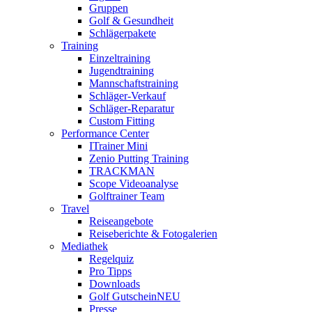
Gruppen
Golf & Gesundheit
Schlägerpakete
Training
Einzeltraining
Jugendtraining
Mannschaftstraining
Schläger-Verkauf
Schläger-Reparatur
Custom Fitting
Performance Center
ITrainer Mini
Zenio Putting Training
TRACKMAN
Scope Videoanalyse
Golftrainer Team
Travel
Reiseangebote
Reiseberichte & Fotogalerien
Mediathek
Regelquiz
Pro Tipps
Downloads
Golf Gutschein
NEU
Presse