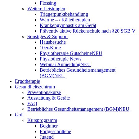
Flossing
Weitere Leistungen
Triggerpunktbehandlung
Wärme – / Kältetherapien
Krankengymnastik am Gerät
Präventiv aktive Rückenschule nach §20 SGB V
Sonstiges & Support
Hausbesuche
10er-Karte
Physiotherapie Gutscheine
NEU
Physiotherapie News
Webinar Anmeldung
NEU
Betriebliches Gesundheitsmanagement
(BGM)
NEU
Ergotherapie
Gesundheitszentrum
Präventionskurse
Ausstattung & Geräte
FAQ
Betriebliches Gesundheitsmanagement (BGM)
NEU
Golf
Kursprogramm
Beginner
Fortgeschrittene
Jugend