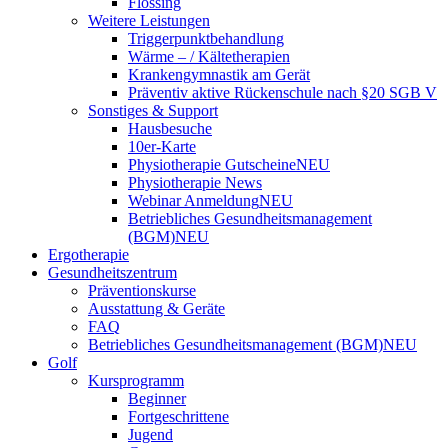
Flossing
Weitere Leistungen
Triggerpunktbehandlung
Wärme – / Kältetherapien
Krankengymnastik am Gerät
Präventiv aktive Rückenschule nach §20 SGB V
Sonstiges & Support
Hausbesuche
10er-Karte
Physiotherapie Gutscheine
NEU
Physiotherapie News
Webinar Anmeldung
NEU
Betriebliches Gesundheitsmanagement
(BGM)
NEU
Ergotherapie
Gesundheitszentrum
Präventionskurse
Ausstattung & Geräte
FAQ
Betriebliches Gesundheitsmanagement (BGM)
NEU
Golf
Kursprogramm
Beginner
Fortgeschrittene
Jugend