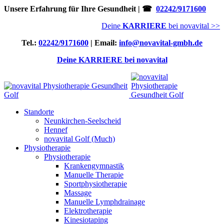
Unsere Erfahrung für Ihre Gesundheit | ☎
02242/9171600
Deine
KARRIERE
bei novavital >>
Tel.:
02242/9171600
| Email:
info@novavital-gmbh.de
Deine KARRIERE bei novavital
Standorte
Neunkirchen-Seelscheid
Hennef
novavital Golf (Much)
Physiotherapie
Physiotherapie
Krankengymnastik
Manuelle Therapie
Sportphysiotherapie
Massage
Manuelle Lymphdrainage
Elektrotherapie
Kinesiotaping