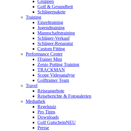
Gruppen
Golf & Gesundheit
Schlägerpakete
Training
Einzeltraining
Jugendtraining
Mannschaftstraining
Schläger-Verkauf
Schläger-Reparatur
Custom Fitting
Performance Center
ITrainer Mini
Zenio Putting Training
TRACKMAN
Scope Videoanalyse
Golftrainer Team
Travel
Reiseangebote
Reiseberichte & Fotogalerien
Mediathek
Regelquiz
Pro Tipps
Downloads
Golf Gutschein
NEU
Presse