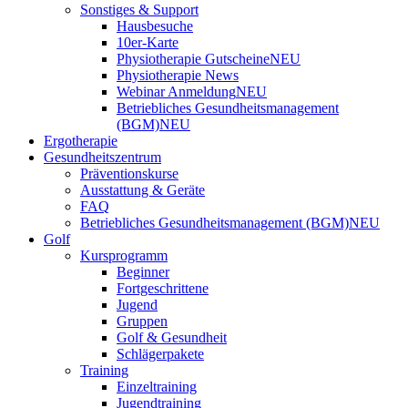
Sonstiges & Support
Hausbesuche
10er-Karte
Physiotherapie Gutscheine
NEU
Physiotherapie News
Webinar Anmeldung
NEU
Betriebliches Gesundheitsmanagement
(BGM)
NEU
Ergotherapie
Gesundheitszentrum
Präventionskurse
Ausstattung & Geräte
FAQ
Betriebliches Gesundheitsmanagement (BGM)
NEU
Golf
Kursprogramm
Beginner
Fortgeschrittene
Jugend
Gruppen
Golf & Gesundheit
Schlägerpakete
Training
Einzeltraining
Jugendtraining