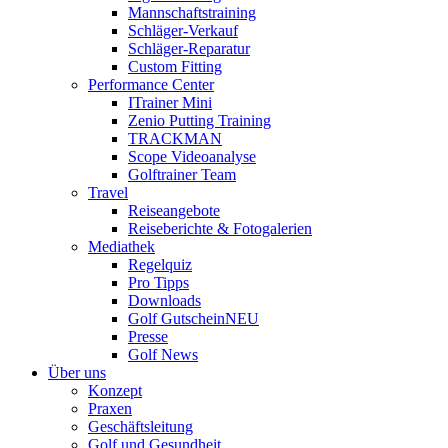
Mannschaftstraining
Schläger-Verkauf
Schläger-Reparatur
Custom Fitting
Performance Center
ITrainer Mini
Zenio Putting Training
TRACKMAN
Scope Videoanalyse
Golftrainer Team
Travel
Reiseangebote
Reiseberichte & Fotogalerien
Mediathek
Regelquiz
Pro Tipps
Downloads
Golf Gutschein
NEU
Presse
Golf News
Über uns
Konzept
Praxen
Geschäftsleitung
Golf und Gesundheit