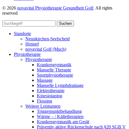
© 2026
novavital Physiotherapie Gesundheit Golf
. All rights
reserved
Suchen
Standorte
Neunkirchen-Seelscheid
Hennef
novavital Golf (Much)
Physiotherapie
Physiotherapie
Krankengymnastik
Manuelle Therapie
Sportphysiotherapie
Massage
Manuelle Lymphdrainage
Elektrotherapie
Kinesiotaping
Flossing
Weitere Leistungen
Triggerpunktbehandlung
Wärme – / Kältetherapien
Krankengymnastik am Gerät
Präventiv aktive Rückenschule nach §20 SGB V