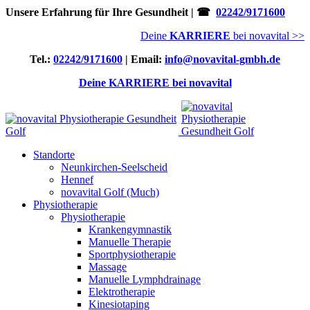
Unsere Erfahrung für Ihre Gesundheit | ☎
02242/9171600
Deine
KARRIERE
bei novavital >>
Tel.:
02242/9171600
| Email:
info@novavital-gmbh.de
Deine KARRIERE bei novavital
Standorte
Neunkirchen-Seelscheid
Hennef
novavital Golf (Much)
Physiotherapie
Physiotherapie
Krankengymnastik
Manuelle Therapie
Sportphysiotherapie
Massage
Manuelle Lymphdrainage
Elektrotherapie
Kinesiotaping