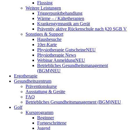
Flossing
Weitere Leistungen
Triggerpunktbehandlung
Wärme – / Kältetherapien
Krankengymnastik am Gerät
Präventiv aktive Rückenschule nach §20 SGB V
Sonstiges & Support
Hausbesuche
10er-Karte
Physiotherapie Gutscheine
NEU
Physiotherapie News
Webinar Anmeldung
NEU
Betriebliches Gesundheitsmanagement
(BGM)
NEU
Ergotherapie
Gesundheitszentrum
Präventionskurse
Ausstattung & Geräte
FAQ
Betriebliches Gesundheitsmanagement (BGM)
NEU
Golf
Kursprogramm
Beginner
Fortgeschrittene
Jugend