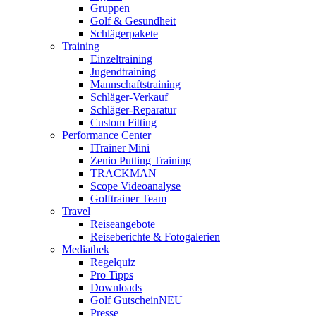
Gruppen
Golf & Gesundheit
Schlägerpakete
Training
Einzeltraining
Jugendtraining
Mannschaftstraining
Schläger-Verkauf
Schläger-Reparatur
Custom Fitting
Performance Center
ITrainer Mini
Zenio Putting Training
TRACKMAN
Scope Videoanalyse
Golftrainer Team
Travel
Reiseangebote
Reiseberichte & Fotogalerien
Mediathek
Regelquiz
Pro Tipps
Downloads
Golf Gutschein
NEU
Presse