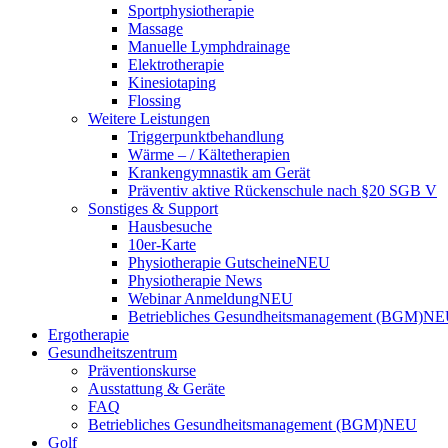
Sportphysiotherapie
Massage
Manuelle Lymphdrainage
Elektrotherapie
Kinesiotaping
Flossing
Weitere Leistungen
Triggerpunktbehandlung
Wärme – / Kältetherapien
Krankengymnastik am Gerät
Präventiv aktive Rückenschule nach §20 SGB V
Sonstiges & Support
Hausbesuche
10er-Karte
Physiotherapie Gutscheine
NEU
Physiotherapie News
Webinar Anmeldung
NEU
Betriebliches Gesundheitsmanagement (BGM)
NE
Ergotherapie
Gesundheitszentrum
Präventionskurse
Ausstattung & Geräte
FAQ
Betriebliches Gesundheitsmanagement (BGM)
NEU
Golf