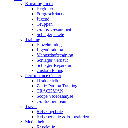
Kursprogramm
Beginner
Fortgeschrittene
Jugend
Gruppen
Golf & Gesundheit
Schlägerpakete
Training
Einzeltraining
Jugendtraining
Mannschaftstraining
Schläger-Verkauf
Schläger-Reparatur
Custom Fitting
Performance Center
ITrainer Mini
Zenio Putting Training
TRACKMAN
Scope Videoanalyse
Golftrainer Team
Travel
Reiseangebote
Reiseberichte & Fotogalerien
Mediathek
Regelquiz