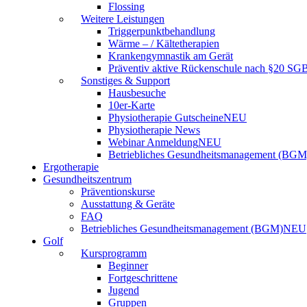
Flossing
Weitere Leistungen
Triggerpunktbehandlung
Wärme – / Kältetherapien
Krankengymnastik am Gerät
Präventiv aktive Rückenschule nach §20 SG
Sonstiges & Support
Hausbesuche
10er-Karte
Physiotherapie Gutscheine
NEU
Physiotherapie News
Webinar Anmeldung
NEU
Betriebliches Gesundheitsmanagement (BGM
Ergotherapie
Gesundheitszentrum
Präventionskurse
Ausstattung & Geräte
FAQ
Betriebliches Gesundheitsmanagement (BGM)
NEU
Golf
Kursprogramm
Beginner
Fortgeschrittene
Jugend
Gruppen