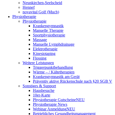
Neunkirchen-Seelscheid
Hennef
novavital Golf (Much)
Physiotherapie
Physiotherapie
Krankengymnastik
Manuelle Therapie
Sportphysiotherapie
Massage
Manuelle Lymphdrainage
Elektrotherapie
Kinesiotaping
Flossing
Weitere Leistungen
Triggerpunktbehandlung
Wärme – / Kältetherapien
Krankengymnastik am Gerät
Präventiv aktive Rückenschule nach §20 SGB V
Sonstiges & Support
Hausbesuche
10er-Karte
Physiotherapie Gutscheine
NEU
Physiotherapie News
Webinar Anmeldung
NEU
Betriebliches Gesundheitsmanagement