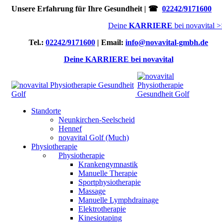
Unsere Erfahrung für Ihre Gesundheit | ☎
02242/9171600
Deine
KARRIERE
bei novavital 
Tel.:
02242/9171600
| Email:
info@novavital-gmbh.de
Deine KARRIERE bei novavital
Standorte
Neunkirchen-Seelscheid
Hennef
novavital Golf (Much)
Physiotherapie
Physiotherapie
Krankengymnastik
Manuelle Therapie
Sportphysiotherapie
Massage
Manuelle Lymphdrainage
Elektrotherapie
Kinesiotaping