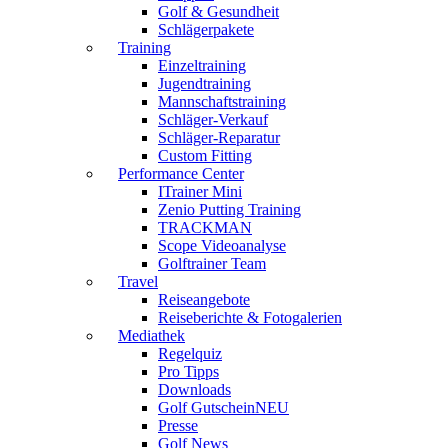
Golf & Gesundheit
Schlägerpakete
Training
Einzeltraining
Jugendtraining
Mannschaftstraining
Schläger-Verkauf
Schläger-Reparatur
Custom Fitting
Performance Center
ITrainer Mini
Zenio Putting Training
TRACKMAN
Scope Videoanalyse
Golftrainer Team
Travel
Reiseangebote
Reiseberichte & Fotogalerien
Mediathek
Regelquiz
Pro Tipps
Downloads
Golf Gutschein
NEU
Presse
Golf News