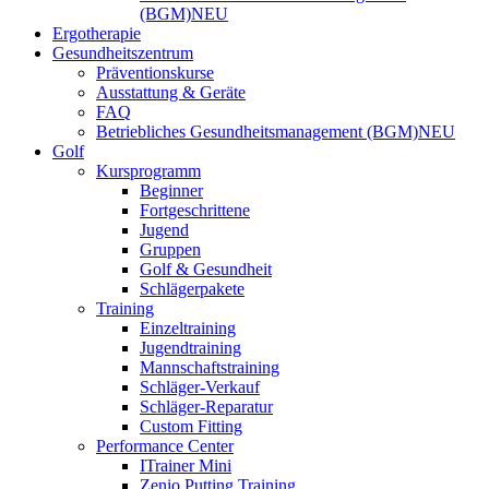
(BGM)
NEU
Ergotherapie
Gesundheitszentrum
Präventionskurse
Ausstattung & Geräte
FAQ
Betriebliches Gesundheitsmanagement (BGM)
NEU
Golf
Kursprogramm
Beginner
Fortgeschrittene
Jugend
Gruppen
Golf & Gesundheit
Schlägerpakete
Training
Einzeltraining
Jugendtraining
Mannschaftstraining
Schläger-Verkauf
Schläger-Reparatur
Custom Fitting
Performance Center
ITrainer Mini
Zenio Putting Training